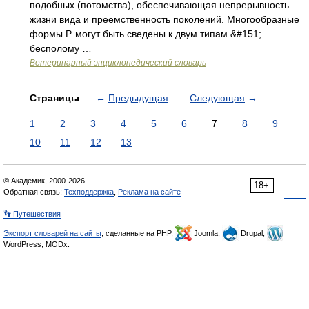
подобных (потомства), обеспечивающая непрерывность
жизни вида и преемственность поколений. Многообразные
формы Р. могут быть сведены к двум типам &#151;
бесполому …
Ветеринарный энциклопедический словарь
Страницы
←
Предыдущая
Следующая
→
1
2
3
4
5
6
7
8
9
10
11
12
13
© Академик, 2000-2026
18+
Обратная связь:
Техподдержка
,
Реклама на сайте
👣 Путешествия
Экспорт словарей на сайты
, сделанные на PHP,
Joomla,
Drupal,
WordPress, MODx.