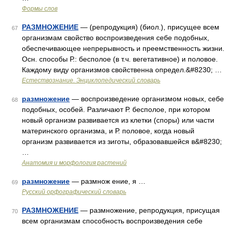
Формы слов
РАЗМНОЖЕНИЕ
— (репродукция) (биол.), присущее всем
67
организмам свойство воспроизведения себе подобных,
обеспечивающее непрерывность и преемственность жизни.
Осн. способы Р.: бесполое (в т.ч. вегетативное) и половое.
Каждому виду организмов свойственна определ.&#8230; …
Естествознание. Энциклопедический словарь
размножение
— воспроизведение организмом новых, себе
68
подобных, особей. Различают Р. бесполое, при котором
новый организм развивается из клетки (споры) или части
материнского организма, и Р. половое, когда новый
организм развивается из зиготы, образовавшейся в&#8230;
…
Анатомия и морфология растений
размножение
— размнож ение, я …
69
Русский орфографический словарь
РАЗМНОЖЕНИЕ
— размножение, репродукция, присущая
70
всем организмам способность воспроизведения себе