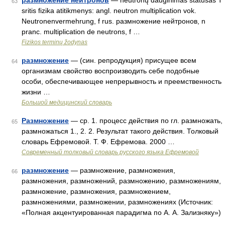
размножение нейтронов
— neutronų dauginimas statusas T
63
sritis fizika atitikmenys: angl. neutron multiplication vok.
Neutronenvermehrung, f rus. размножение нейтронов, n
pranc. multiplication de neutrons, f …
Fizikos terminų žodynas
размножение
— (син. репродукция) присущее всем
64
организмам свойство воспроизводить себе подобные
особи, обеспечивающее непрерывность и преемственность
жизни …
Большой медицинский словарь
Размножение
— ср. 1. процесс действия по гл. размножать,
65
размножаться 1., 2. 2. Результат такого действия. Толковый
словарь Ефремовой. Т. Ф. Ефремова. 2000 …
Современный толковый словарь русского языка Ефремовой
размножение
— размножение, размножения,
66
размножения, размножений, размножению, размножениям,
размножение, размножения, размножением,
размножениями, размножении, размножениях (Источник:
«Полная акцентуированная парадигма по А. А. Зализняку»)
…