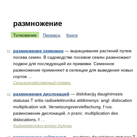
размножение
Толкование
Перевод
Книги
размножение семенное
— выращивание растений путем
61
посева семян. В садоводстве посевом семян размножают
подвои для последующей их прививки. Семенное
размножение применяют в селекции для выведения новых
сортов …
Сельскохозяйственный словарь
размножение дислокаций
— dislokacijų dauginimasis
62
statusas T sritis radioelektronika atitikmenys: angl. dislocation
multiplication vok. Versetzungsvervielfachung, f rus.
размножение дислокаций, n pranc. multiplication des
dislocations, f …
Radioelektronikos terminų žodynas